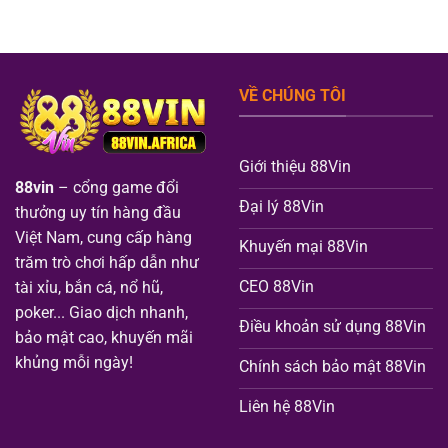
VỀ CHÚNG TÔI
Giới thiệu 88Vin
88vin
– cổng game đổi
Đại lý 88Vin
thưởng uy tín hàng đầu
Việt Nam, cung cấp hàng
Khuyến mại 88Vin
trăm trò chơi hấp dẫn như
CEO 88Vin
tài xỉu, bắn cá, nổ hũ,
poker... Giao dịch nhanh,
Điều khoản sử dụng 88Vin
bảo mật cao, khuyến mãi
khủng mỗi ngày!
Chính sách bảo mật 88Vin
Liên hệ 88Vin