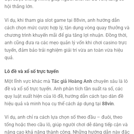
hội thắng lớn.
Ví dụ, khi tham gia slot game tại 88vin, anh hướng dẫn
cách chọn mức cược hợp lý, tận dụng vòng quay thưởng và
chương trình khuyến mãi để gia tăng lợi nhuận. Đồng thời,
anh cũng đưa ra các mẹo quản lý vốn khi chơi casino trực
tuyến, đảm bảo trải nghiệm giải trí vừa an toàn vừa hiệu
quả.
Lô đề và xổ số trực tuyến
Một lĩnh vực khác mà
Tác giả Hoàng Anh
chuyên sâu là lô
đề và xổ số trực tuyến. Anh phân tích tần suất ra số, các
quy luật xuất hiện của lô đề, hướng dẫn cách tạo dàn đề
hiệu quả và minh họa cụ thể cách áp dụng tại
88vin
.
Ví dụ, anh chỉ ra cách lựa chọn số theo đầu – đuôi, theo
tổng hoặc theo cầu lô, giúp người chơi dễ dàng tiếp cận và
nâng cao khả năng thành công. Những hướng dẫn này đặc