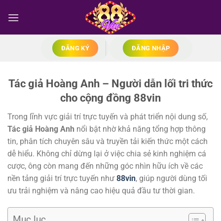
Bỏ
qua
nội
dung
ĐĂNG KÝ
ĐĂNG NHẬP
Tác giả Hoàng Anh – Người dẫn lối tri thức
cho cộng đồng 88vin
Trong lĩnh vực giải trí trực tuyến và phát triển nội dung số,
Tác giả Hoàng Anh
nổi bật nhờ khả năng tổng hợp thông
tin, phân tích chuyên sâu và truyền tải kiến thức một cách
dễ hiểu. Không chỉ dừng lại ở việc chia sẻ kinh nghiệm cá
cược, ông còn mang đến những góc nhìn hữu ích về các
nền tảng giải trí trực tuyến như
88vin
, giúp người dùng tối
ưu trải nghiệm và nâng cao hiệu quả đầu tư thời gian.
Mục lục