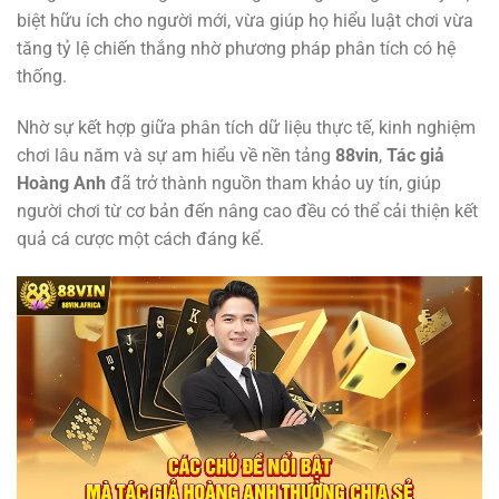
biệt hữu ích cho người mới, vừa giúp họ hiểu luật chơi vừa
tăng tỷ lệ chiến thắng nhờ phương pháp phân tích có hệ
thống.
Nhờ sự kết hợp giữa phân tích dữ liệu thực tế, kinh nghiệm
chơi lâu năm và sự am hiểu về nền tảng
88vin
,
Tác giả
Hoàng Anh
đã trở thành nguồn tham khảo uy tín, giúp
người chơi từ cơ bản đến nâng cao đều có thể cải thiện kết
quả cá cược một cách đáng kể.