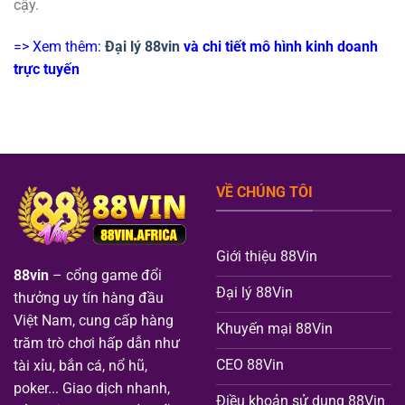
cậy.
=> Xem thêm:
Đại lý 88vin
và chi tiết mô hình kinh doanh
trực tuyến
VỀ CHÚNG TÔI
Giới thiệu 88Vin
88vin
– cổng game đổi
Đại lý 88Vin
thưởng uy tín hàng đầu
Việt Nam, cung cấp hàng
Khuyến mại 88Vin
trăm trò chơi hấp dẫn như
CEO 88Vin
tài xỉu, bắn cá, nổ hũ,
poker... Giao dịch nhanh,
Điều khoản sử dụng 88Vin