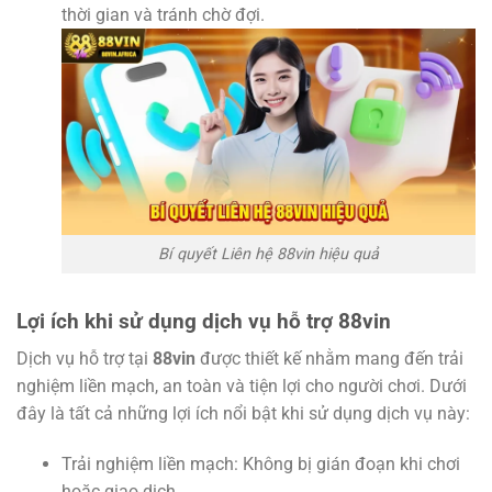
thời gian và tránh chờ đợi.
Bí quyết Liên hệ 88vin hiệu quả
Lợi ích khi sử dụng dịch vụ hỗ trợ 88vin
Dịch vụ hỗ trợ tại
88vin
được thiết kế nhằm mang đến trải
nghiệm liền mạch, an toàn và tiện lợi cho người chơi. Dưới
đây là tất cả những lợi ích nổi bật khi sử dụng dịch vụ này:
Trải nghiệm liền mạch: Không bị gián đoạn khi chơi
hoặc giao dịch.