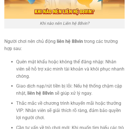
Khi nào nên Liên hệ 88vin?
Người chơi nên chủ động
liên hệ 88vin
trong các trường
hợp sau:
Quên mật khẩu hoặc không thể đăng nhập: Nhân
viên sẽ hỗ trợ xác minh tài khoản và khôi phục nhanh
chóng.
Giao dịch nạp/rút tiền bị lỗi: Nếu hệ thống chậm cập
nhật,
liên hệ 88vin
sẽ giúp xử lý ngay.
Thắc mắc về chương trình khuyến mãi hoặc thưởng
VIP: Nhân viên sẽ giải thích rõ ràng, đảm bảo quyền
lợi người chơi.
Cần tư vấn về trò chơi mới: Khi muốn tìm hiểu các trò