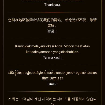
Thank you.
您所在地区被禁止访问我们的网站。 给您造成不便，敬请
谅解。
谢谢！
Kami tidak melayani lokasi Anda. Mohon maaf atas
ketidaknyamanan yang disebabkan.
Terima kasih.
យើងខ្ញុំមិនអាចផ្តល់សេវាជូនសំរាប់តំបន់លោកអ្នកទេ។ សូមអភ័យទោស
ចំពោះបញ្ហានេះ។
អរគុណ
저희는 고객님이 계신 지역에는 서비스를 제공하지 않습니
다.