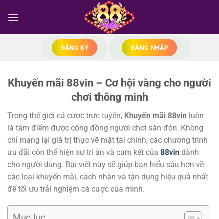
Bỏ
qua
nội
dung
ĐĂNG KÝ
ĐĂNG NHẬP
Khuyến mãi 88vin – Cơ hội vàng cho người
chơi thông minh
Trong thế giới cá cược trực tuyến,
Khuyến mãi 88vin
luôn
là tâm điểm được cộng đồng người chơi săn đón. Không
chỉ mang lại giá trị thực về mặt tài chính, các chương trình
ưu đãi còn thể hiện sự tri ân và cam kết của
88vin
dành
cho người dùng.
Bài viết này sẽ giúp bạn hiểu sâu hơn về
các loại khuyến mãi, cách nhận và tận dụng hiệu quả nhất
để tối ưu trải nghiệm cá cược của mình.
Mục lục