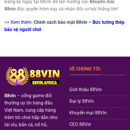
Đăng ký ngay tại 88vin để tận hưởng các
Khuyến mãi
88vin
độc quyền hôm nay và nhân đôi cơ hội thắng lớn!
=> Xem thêm:
Chính sách bảo mật 88vin
– Bức tường thép
bảo vệ người chơi
VỀ CHÚNG TÔI
Giới thiệu 88Vin
88vin
– cổng game đổi
Đại lý 88Vin
thưởng uy tín hàng đầu
Việt Nam, cung cấp hàng
Khuyến mại 88Vin
trăm trò chơi hấp dẫn như
CEO 88Vin
tài xỉu, bắn cá, nổ hũ,