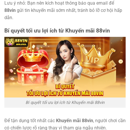
Lưu ý nhỏ: Bạn nên kích hoạt thông báo qua email để
88vin
gửi tin khuyến mãi sớm nhất, tránh bỏ lỡ cơ hội hấp
dẫn.
Bí quyết tối ưu lợi ích từ Khuyến mãi 88vin
Bí quyết tối ưu lợi ích từ Khuyến mãi 88vin
Để tận dụng tốt nhất các
Khuyến mãi 88vin
, người chơi cần
có chiến lược rõ ràng thay vì tham gia ngẫu nhiên.