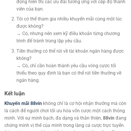
động hiển thị các ưu đãi tương ứng với cấp độ thành
viên của bạn.
Tôi có thể tham gia nhiều khuyến mãi cùng một lúc
được không?
→ Có, nhưng nên xem kỹ điều khoản từng chương
trình để tránh trùng lặp yêu cầu.
Tiền thưởng có thể rút về tài khoản ngân hàng được
không?
→ Có, chỉ cần hoàn thành yêu cầu vòng cược tối
thiểu theo quy định là bạn có thể rút tiền thưởng về
ngân hàng.
Kết luận
Khuyến mãi 88vin
không chỉ là cơ hội nhận thưởng mà còn
là cách để người chơi tối ưu hóa vốn cược một cách thông
minh. Với sự minh bạch, đa dạng và thân thiện,
88vin
đang
chứng minh vị thế của mình trong làng cá cược trực tuyến.