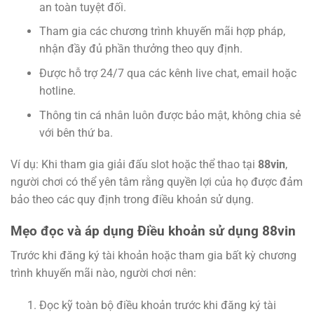
an toàn tuyệt đối.
Tham gia các chương trình khuyến mãi hợp pháp,
nhận đầy đủ phần thưởng theo quy định.
Được hỗ trợ 24/7 qua các kênh live chat, email hoặc
hotline.
Thông tin cá nhân luôn được bảo mật, không chia sẻ
với bên thứ ba.
Ví dụ: Khi tham gia giải đấu slot hoặc thể thao tại
88vin
,
người chơi có thể yên tâm rằng quyền lợi của họ được đảm
bảo theo các quy định trong điều khoản sử dụng.
Mẹo đọc và áp dụng Điều khoản sử dụng 88vin
Trước khi đăng ký tài khoản hoặc tham gia bất kỳ chương
trình khuyến mãi nào, người chơi nên:
Đọc kỹ toàn bộ điều khoản trước khi đăng ký tài