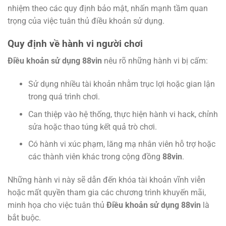
nhiệm theo các quy định bảo mật, nhấn mạnh tầm quan
trọng của việc tuân thủ điều khoản sử dụng.
Quy định về hành vi người chơi
Điều khoản sử dụng 88vin
nêu rõ những hành vi bị cấm:
Sử dụng nhiều tài khoản nhằm trục lợi hoặc gian lận
trong quá trình chơi.
Can thiệp vào hệ thống, thực hiện hành vi hack, chỉnh
sửa hoặc thao túng kết quả trò chơi.
Có hành vi xúc phạm, lăng mạ nhân viên hỗ trợ hoặc
các thành viên khác trong cộng đồng
88vin
.
Những hành vi này sẽ dẫn đến khóa tài khoản vĩnh viễn
hoặc mất quyền tham gia các chương trình khuyến mãi,
minh họa cho việc tuân thủ
Điều khoản sử dụng 88vin
là
bắt buộc.